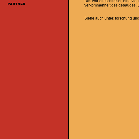
Das war ein schlüssel, eine vie
verkommenheit des gebäudes. Da
Siehe auch unter: forschung und 