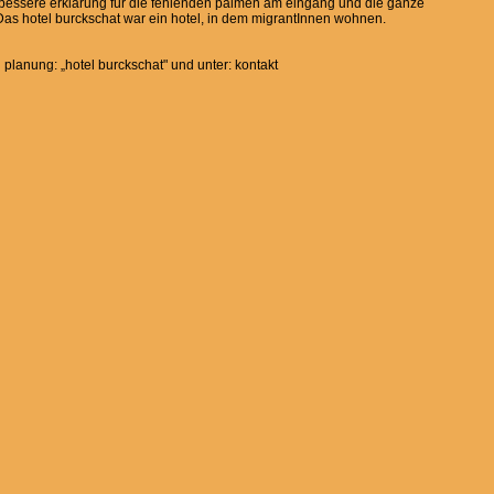
l bessere erklärung für die fehlenden palmen am eingang und die ganze
s hotel burckschat war ein hotel, in dem migrantInnen wohnen.
planung: „hotel burckschat" und unter: kontakt