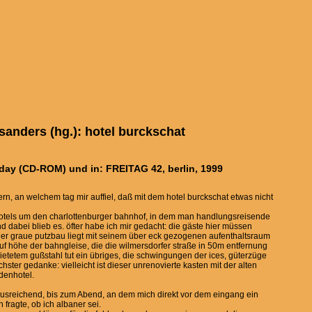
 sanders (hg.): hotel burckschat
day (CD-ROM) und in: FREITAG 42, berlin, 1999
rn, an welchem tag mir auffiel, daß mit dem hotel burckschat etwas nicht
 hotels um den charlottenburger bahnhof, in dem man handlungsreisende
dabei blieb es. öfter habe ich mir gedacht: die gäste hier müssen
er graue putzbau liegt mit seinem über eck gezogenen aufenthaltsraum
uf höhe der bahngleise, die die wilmersdorfer straße in 50m entfernung
etetem gußstahl tut ein übriges, die schwingungen der ices, güterzüge
ster gedanke: vielleicht ist dieser unrenovierte kasten mit der alten
denhotel.
ausreichend, bis zum Abend, an dem mich direkt vor dem eingang ein
fragte, ob ich albaner sei.