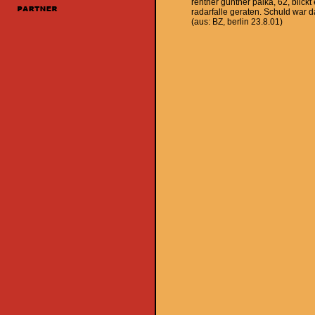
rentner günther palka, 62, blickt
radarfalle geraten. Schuld war d
(aus: BZ, berlin 23.8.01)