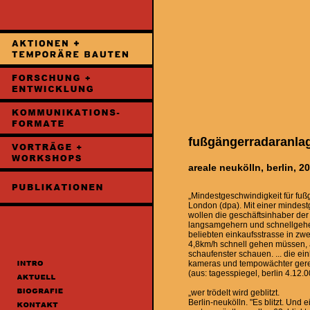
fußgängerradaranla
areale neukölln, berlin, 2
„Mindestgeschwindigkeit für fuß
London (dpa). Mit einer mindest
wollen die geschäftsinhaber der l
langsamgehern und schnellgeher
beliebten einkaufsstrasse in zw
4,8km/h schnell gehen müssen, 
schaufenster schauen. ... die ei
kameras und tempowächter gere
(aus: tagesspiegel, berlin 4.12.0
„wer trödelt wird geblitzt.
Berlin-neukölln. "Es blitzt. Und 